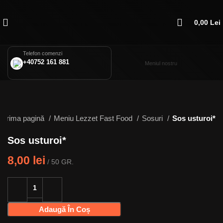
0,00
Lei
Telefon comenzi
+40752 161 881
Meniul nostru
Prima pagină
Meniu Lezzet Fast Food
Sosuri
Sos usturoi*
Sos usturoi*
8,00
lei
50 GR.
Adaugă În Coș